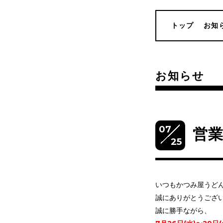
トップ
お知
お知らせ
07
営
25
いつもかつみ屋うど
誠にありがとうござ
誠に勝手ながら、