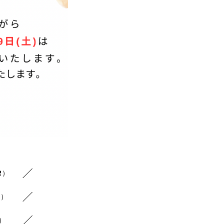
2）
1）
1）